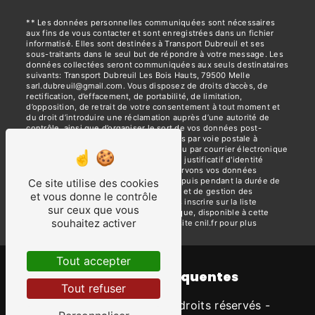
** Les données personnelles communiquées sont nécessaires
aux fins de vous contacter et sont enregistrées dans un fichier
informatisé. Elles sont destinées à Transport Dubreuil et ses
sous-traitants dans le seul but de répondre à votre message. Les
données collectées seront communiquées aux seuls destinataires
suivants: Transport Dubreuil Les Bois Hauts, 79500 Melle
sarl.dubreuil@gmail.com. Vous disposez de droits d’accès, de
rectification, d’effacement, de portabilité, de limitation,
d’opposition, de retrait de votre consentement à tout moment et
du droit d’introduire une réclamation auprès d’une autorité de
contrôle, ainsi que d’organiser le sort de vos données post-
mortem. Vous pouvez exercer ces droits par voie postale à
l'adresse Les Bois Hauts, 79500 Melle ou par courrier électronique
à l'adresse sarl.dubreuil@gmail.com. Un justificatif d'identité
pourra vous être demandé. Nous conservons vos données
pendant la période de prise de contact puis pendant la durée de
Ce site utilise des cookies
prescription légale aux fins probatoires et de gestion des
et vous donne le contrôle
contentieux. Vous avez le droit de vous inscrire sur la liste
sur ceux que vous
d'opposition au démarchage téléphonique, disponible à cette
souhaitez activer
adresse:
Bloctel.gouv.fr
. Consultez le site cnil.fr pour plus
d’informations sur vos droits.
Tout accepter
Recherches fréquentes
Tout refuser
©
Vistalid
- 2026 - Tous droits réservés -